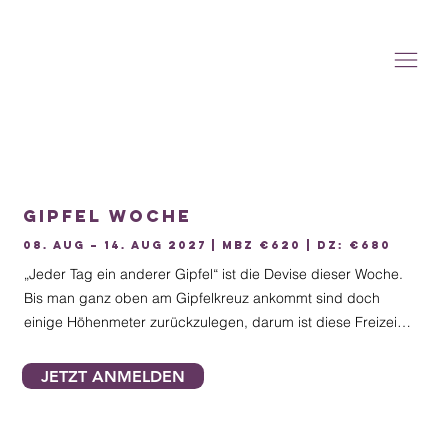
Gipfel Woche
08. Aug – 14. Aug 2027 | MBZ €620 | DZ: €680
„Jeder Tag ein anderer Gipfel“ ist die Devise dieser Woche. 
Bis man ganz oben am Gipfelkreuz ankommt sind doch 
einige Höhenmeter zurückzulegen, darum ist diese Freizeit 
konditionell anspruchsvoller. Die Teilnehmer werden in 
Gruppen von 8-10 Personen aufgeteilt und sind dann 
JETZT ANMELDEN
täglich mit einem geprüften Bergwanderführer unterwegs. 
Eine 2 -Tagestour mit Hüttenübernachtung ist ein 
besonderes Highlight dieser Freizeit.