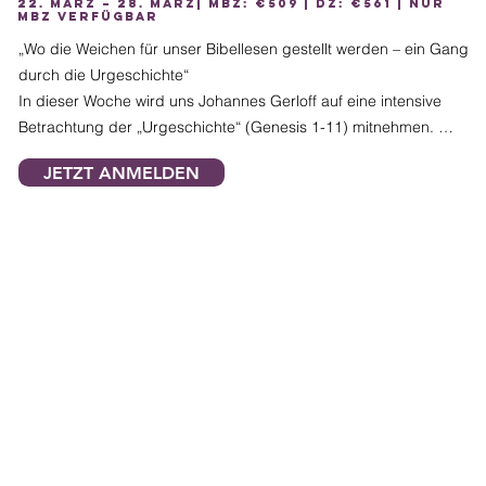
22. März – 28. März| MBZ: €509 | DZ: €561 | nur
MBZ verfügbar
„Wo die Weichen für unser Bibellesen gestellt werden – ein Gang 
durch die Urgeschichte“

In dieser Woche wird uns Johannes Gerloff auf eine intensive 
Betrachtung der „Urgeschichte“ (Genesis 1-11) mitnehmen. 
Seine fundierte Kenntnis der hebräischen Sprache ergibt neue 
JETZT ANMELDEN
Blickwinkel auf das Wesen und Wort Gottes, gemeinsam wollen 
wir diese Schätze heben! 

Neben den vier Unterrichtseinheiten bieten wir an den 
Nachmittagen die Möglichkeit für kurze Wanderungen, Skifahren 
sowie verschiedene andere sportliche oder gemütliche 
Aktivitäten rund um den Tauernhof an.  

Johannes Gerloff:

Jahrgang 1963, ist Theologe, Journalist und Buchautor. Er ist im 
Nordschwarzwald aufgewachsen und hat in Stuttgart, Tübingen, 