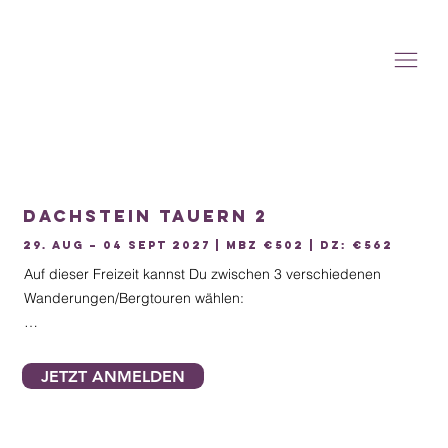
Dachstein Tauern 2
29. Aug – 04 Sept 2027 | MBZ €502 | DZ: €562
Auf dieser Freizeit kannst Du zwischen 3 verschiedenen 
Wanderungen/Bergtouren wählen:

1) die Gemütlichen werden kleine Wanderungen mit aus 
giebiger Einkehr auf einer urigen Almhütte machen.

JETZT ANMELDEN
2) die Sportgruppe wählt wunderschöne Bergseen und 
kleine Gipfel als ihre Ziele.

3) die Gipfelstürmer sind unterwegs bis ganz hinauf auf die 