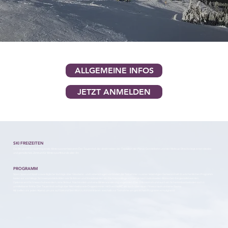
ALLGEMEINE INFOS
JETZT ANMELDEN
SKI FREIZEITEN
Die Bergstadt Schladming ist als Wintersportort bekannt. Der Tauernhof, der direkt neben der Talstation der Planai-Gondelbahn und der Weltcup-Strecke liegt, ist ein ideales
und gemütliches Zentrum für Wintersportfreunde aller Art.
PROGRAMM
Sport, Spiel und Spaß sowie tägliche Vorträge über Glaubens- und Lebensfragen verbinden die Teilnehmer zu einer lebendigen Gemeinschaft. Im wöchentlichen Programm
bieten wir vormittags Schneesportaktivitäten wie Skifahren und Snowboarden an. Die Nachmittage können je nach individuellen Wünschen frei gestaltet werden.
Optional wird Schneeschuhwandern, eine Skitour, Nachtrodeln und eine Winterwanderung angeboten. Das Ortszentrum und auch ein Schwimmbad befinden sich in
unmittelbarer Nähe. Der Tauernhof verfügt über Mehrbett sowie Doppelzimmer mit Dusche/WC als auch über einen Fitnessraum und eine Sauna.
Wir treffen uns jeden Abend, um uns auf Gott und Sein Wort zu konzentrieren, weshalb zur Teilnahme am geistlichen Programm ermutigt wird.