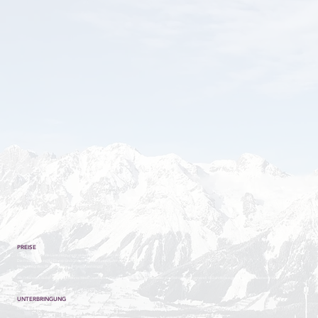
PREISE
Die nebenstehende Liste zeigt unser aktuelles Skifreizeiten-Angebot.
Die Freizeiten sind für Einzel- und Gruppenanmeldungen offen.
Nicht inbegriffen: Skipass – Preis ist Saisonabhängig!
Alle Freizeiten, außer der „International Week“, werden in Deutsch abgehalten. Mindestalter zur Teilnahme ist generell 18 Jahre (ausgenommen Familienwochen).
UNTERBRINGUNG
Die Gäste werden je nach Möglichkeit in Mehrbettzimmern, bzw. in Doppelbettzimmern untergebracht. Die Preise werden je nach Zimmerart gestaffelt.