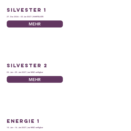
Silvester 1
27. Dec 2026 – 02 Jan 2027 | WARTELISTE
MEHR
Silvester 2
03. Jan – 09. Jan 2027 | nur MBZ verfügbar
MEHR
Energie 1
10. Jan – 16. Jan 2027 | nur MBZ verfügbar