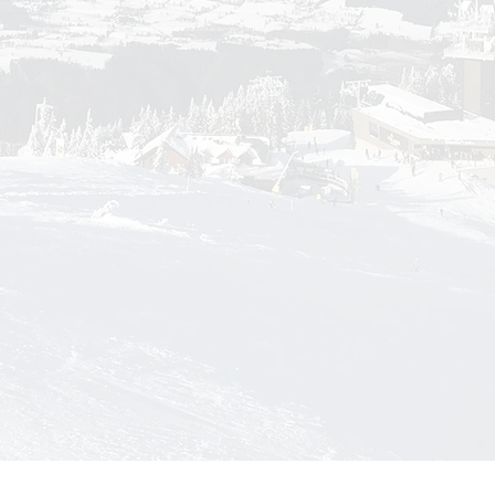
• MBZ = Mehrbettzimmer im Chalet oder Haupthaus mit Dusche/WC
• DZ = Doppelzimmer im Chalet oder Haupthaus mit Dusche/WC
Alle Freizeiten, bis auf Familienfreizeiten und Teens Upward Bound, sind ab dem Alter von 18 Jahren!