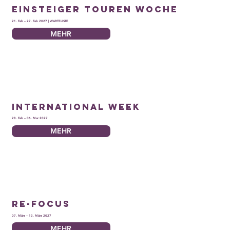
Einsteiger Touren Woche
21. Feb – 27. Feb 2027 | WARTELISTE
MEHR
International Week
28. Feb – 06. Mar 2027
MEHR
Re-Focus
07. März – 13. März 2027
MEHR