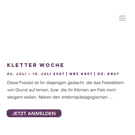
Kletter Woche
04. Juli – 10. Juli 2027 | MBZ €807 | DZ: €867
Diese Freizeit ist für diejenigen gedacht, die das Felsklettern 
von Grund auf lernen, bzw. die ihr Können am Fels noch 
steigern wollen. Neben den erlebnispädagogischen 
Inhalten, sind auch Knotenkunde, Seiltechnik, Grundschule 
Klettern , Klettersteige und natürlich Gipfelerlebnisse Teil 
JETZT ANMELDEN
dieses Kurses. Die Teilnehmer werden je nach Können bzw. 
Kondition in verschiedene Gruppen aufgeteilt. Die einzelnen 
Gruppen werden von erfahrenen staatlich geprüften 