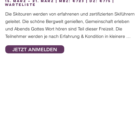
15. März – 21. März | MBZ: €723 | DZ: €775 |
WARTELISTE
Die Skitouren werden von erfahrenen und zertifizierten Skiführern 
geleitet. Die schöne Bergwelt genießen, Gemeinschaft erleben 
und Abends Gottes Wort hören sind Teil dieser Freizeit. Die 
Teilnehmer werden je nach Erfahrung & Kondition in kleinere 
Gruppen eingeteilt.

JETZT ANMELDEN
Wichtig ist ein allgemein gutes Können im Geländeskilauf und 
eine gute Kondition um mind. 800 Höhenmeter ohne große 
Schwierigkeiten zu überwinden.